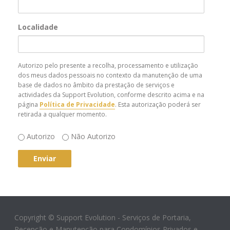
Localidade
Autorizo pelo presente a recolha, processamento e utilização
dos meus dados pessoais no contexto da manutenção de uma
base de dados no âmbito da prestação de serviços e
actividades da Support Evolution, conforme descrito acima e na
página
Política de Privacidade
. Esta autorização poderá ser
retirada a qualquer momento.
Comprovativo
Autorizo
Não Autorizo
Consentimento
Copyright © Support Evolution - Serviços de Portaria,
Recepção e Manutenção para Condomínios Privados e